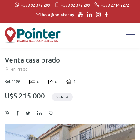
+598 92 377 209
+598 92 377 209
+598 2714 2272
hola@pointer.uy
Venta casa prado
en Prado
Ref: 1199
2
2
1
U$S 215.000
VENTA