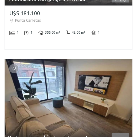
+ INFO
U$S 181.100
Punta Carretas
1
1
355,00 m²
42,00 m²
1