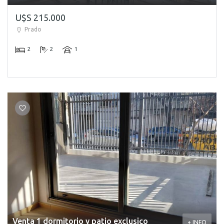
U$S 215.000
Prado
2
2
1
Venta 1 dormitorio y patio exclusico
+ INFO