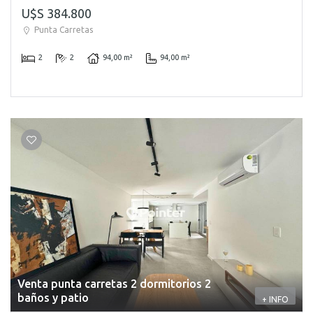
U$S 384.800
Punta Carretas
2
2
94,00 m²
94,00 m²
Venta punta carretas 2 dormitorios 2
baños y patio
+ INFO