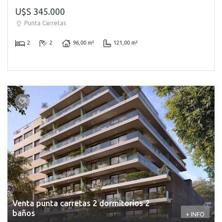
U$S 345.000
Punta Carretas
2
2
96,00 m²
121,00 m²
Venta punta carretas 2 dormitorios 2
baños
+ INFO