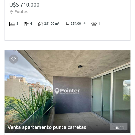
U$S 710.000
Pocitos
3
4
251,00 m²
254,00 m²
1
Venta apartamento punta carretas
+ INFO