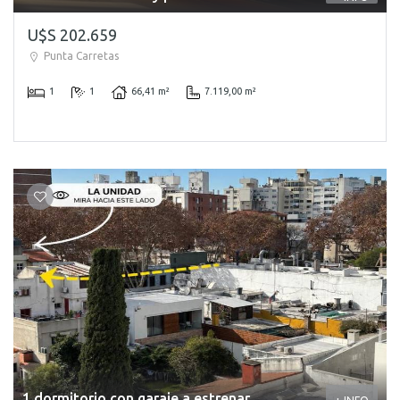
U$S 202.659
Punta Carretas
1
1
66,41 m²
7.119,00 m²
1 dormitorio con garaje a estrenar