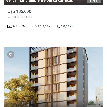
Venta mono ambiente punta carretas
+ INFO
U$S 136.000
Punta Carretas
MA
1
3.018,00 m²
338,00 m²