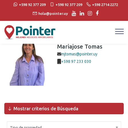
+598 92 377 209
+598 92 377 209
+598 2714 2272
hola@pointer.uy
Agente
Mariajose Tomas
mjtomas@pointer.uy
+598 97 233 030
Mostrar criterios de Búsqueda
Tipo de propiedad