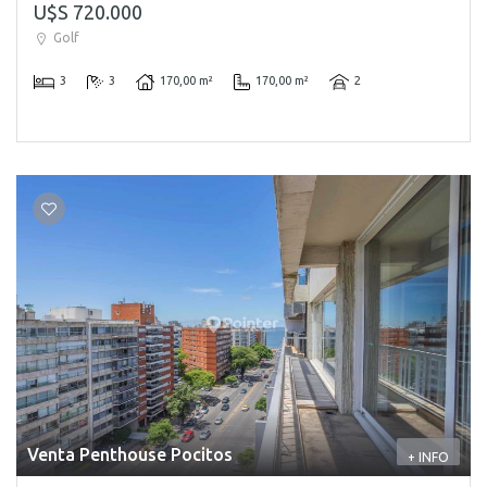
U$S 720.000
Golf
3
3
170,00 m²
170,00 m²
2
Venta Penthouse Pocitos
+ INFO