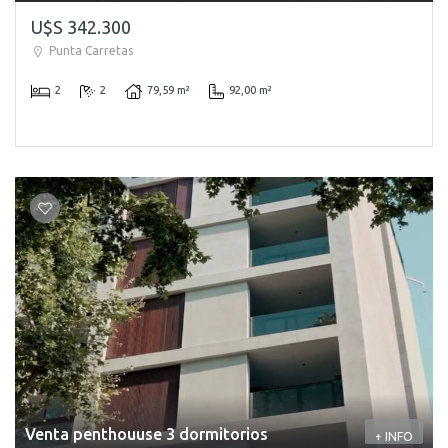
U$S 342.300
Punta Carretas
2
2
79,59 m²
92,00 m²
Venta penthouuse 3 dormitorios
+ INFO