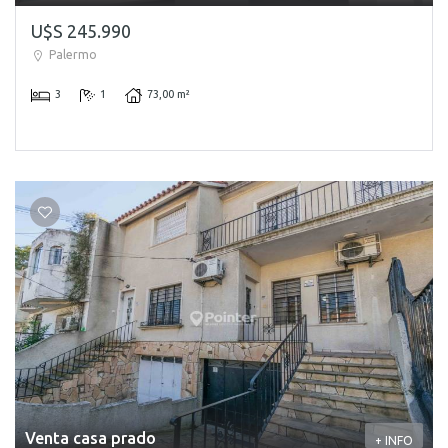
U$S 245.990
Palermo
3
1
73,00 m²
Venta casa prado
+ INFO