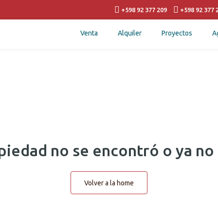
+598 92 377 209
+598 92 377 
Venta
Alquiler
Proyectos
A
piedad no se encontró o ya no 
Volver a la home