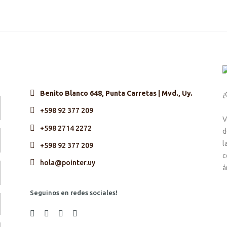
Benito Blanco 648, Punta Carretas | Mvd., Uy.
¿
+598 92 377 209
V
+598 2714 2272
d
l
+598 92 377 209
c
hola@pointer.uy
á
Seguinos en redes sociales!