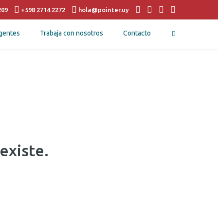
209
+598 2714 2272
hola@pointer.uy
gentes
Trabaja con nosotros
Contacto
existe.