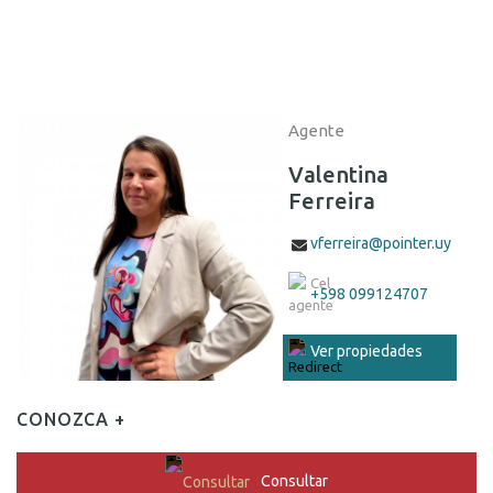
Agente
Valentina
Ferreira
vferreira@pointer.uy
+598 099124707
Ver propiedades
CONOZCA +
Consultar