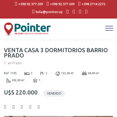
+598 92 377 209
+598 92 377 209
+598 2714 2272
hola@pointer.uy
VENTA CASA 3 DORMITORIOS BARRIO
PRADO
en Prado
Ref: 1105
3
2
122,00 m²
64,00 m²
202,00 m²
1
U$S 220.000
VENDIDO