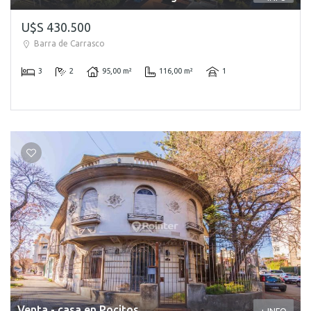
U$S 430.500
Barra de Carrasco
3
2
95,00 m²
116,00 m²
1
Venta - casa en Pocitos