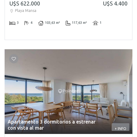
U$S 622.000
U$S 4.400
Playa Mansa
3
4
103,63 m²
117,63 m²
1
Apartamento 3 dormitorios a estrenar
con vista al mar
+ INFO