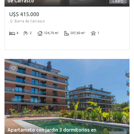
de Carrasco
+ INFO
U$S 415.000
Barra de Carrasco
4
2
124,70 m²
207,60 m²
1
Apartameto con jardin 3 dormitorios en