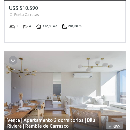
U$S 510.590
Punta Carretas
3
4
132,00 m²
201,00 m²
Venta | Apartamento 2 dormitorios | Bilú
Riviera | Rambla de Carrasco
+ INFO