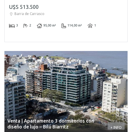
U$S 513.500
Barra de Carrasco
3
2
95,00 m²
114,00 m²
1
Venta | Apartamento 3 dormitorios con
diseño de lujo – Bilú Biarritz
+ INFO