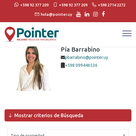
+598 92 377 209
+598 92 377 209
+598 2714 2272
hola@pointer.uy
Agente
Pía Barrabino
pbarrabino@pointer.uy
+598 099446536
Mostrar criterios de Búsqueda
Tipo de propiedad