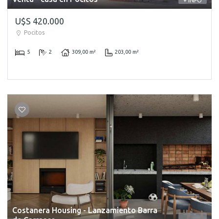
+ INFO
U$S 420.000
Pocitos
5
2
309,00 m²
203,00 m²
Costanera Housing - Lanzamiento Barra