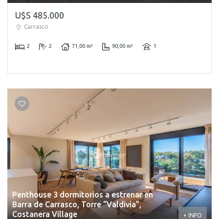
U$S 485.000
Carrasco
2
2
71,00 m²
90,00 m²
1
Penthouse 3 dormitorios a estrenar en
Barra de Carrasco, Torre “Valdivia”,
Costanera Village
+ INFO