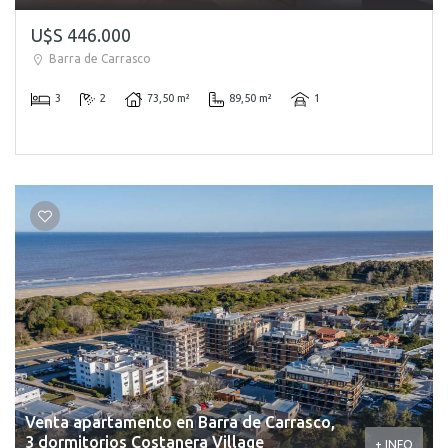
U$S 446.000
Barra de Carrasco
3
2
73,50 m²
89,50 m²
1
Venta apartamento en Barra de Carrasco,
3 dormitorios Costanera Village
+ INFO