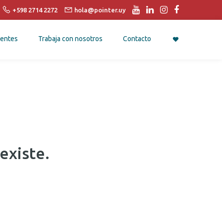
+598 2714 2272
hola@pointer.uy
entes
Trabaja con nosotros
Contacto
existe.