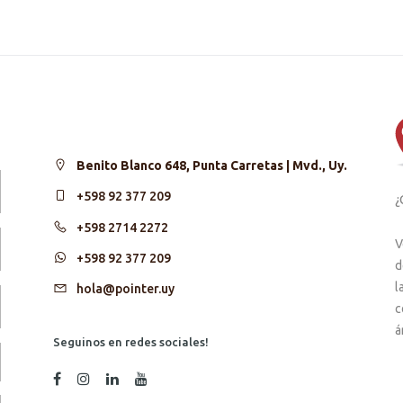
Benito Blanco 648, Punta Carretas | Mvd., Uy.
+598 92 377 209
¿
+598 2714 2272
V
+598 92 377 209
d
l
hola@pointer.uy
c
á
Seguinos en redes sociales!