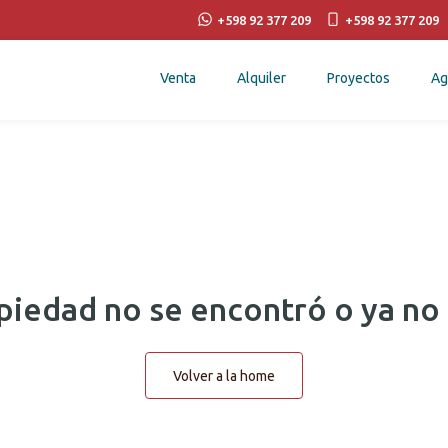
+598 92 377 209
+598 92 377 209
Venta
Alquiler
Proyectos
Ag
piedad no se encontró o ya no 
Volver a la home