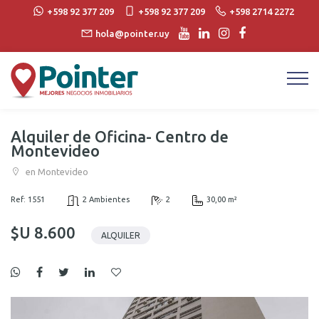
+598 92 377 209
+598 92 377 209
+598 2714 2272
hola@pointer.uy
Alquiler de Oficina- Centro de
Montevideo
en Montevideo
Ref: 1551
2 Ambientes
2
30,00 m²
$U 8.600
ALQUILER