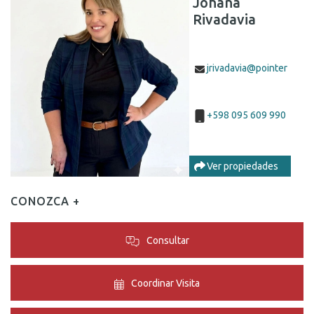
Johana
Rivadavia
jrivadavia@pointer
+598 095 609 990
Ver propiedades
CONOZCA +
Consultar
Coordinar Visita