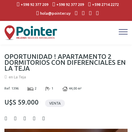
+598 92 377 209
+598 92 377 209
+598 2714 2272
hola@pointer.uy
OPORTUNIDAD ! APARTAMENTO 2
DORMITORIOS CON DIFERENCIALES EN
LA TEJA
en La Teja
Ref: 1396
2
1
44,00 m²
U$S 59.000
VENTA