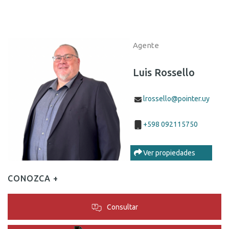
Agente
Luis Rossello
lrossello@pointer.uy
+598 092115750
Ver propiedades
CONOZCA +
Consultar