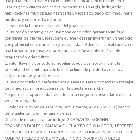
una panadería en pleno funcionamiento, ubicada en el barrio Cerro.
Este negocio cuenta con todos los permisos en regla, incluyendo
habilitaciones municipales y sanitarias, y está equipado con maquinaria
moderna y en perfecto estado,
La panadería tiene una clientela fiel y habitual,
La ubicación estratégica en una zona concurrida garantiza un flujo
constante de clientes, ideal para quienes desean invertir en un negocio
con potencial de crecimiento y rentabilidad. Además, el local cuenta con
una fachada llamativa, espacio para atención al público, área de
preparación y depósitos.
El valor llave incluye todo el mobiliario, equipos, stock inicial y la
posibilidad de continuar con la misma línea de productos o innovar
según tus ideas y preferencias.
Es una oportunidad perfecta para quienes quieren comenzar a trabajar
de inmediato sin preocuparse por la puesta en marcha.
No pierdas la oportunidad de adquirir un negocio consolidado en una
zona privilegiada.
El valor del alquiler de este local, actualmente, es de $ 59.200 ( dentro
del alquiler también hay una vivienda)
Detalle de maquinaria que incluye: 2 CAMARAS ISOPANEL
TRANSPORTABLES,1 CAMARA EN CUARTO SOLO MOTOR, 1 FREEZER
HORIZONTAL KUMA 2 CUERPOS ,1 FREEZER HORIZONTAL ENXUTA 1
CUERPO,1 PELADORA DE MOLDES, 1 CORTADORA DE MOLDES