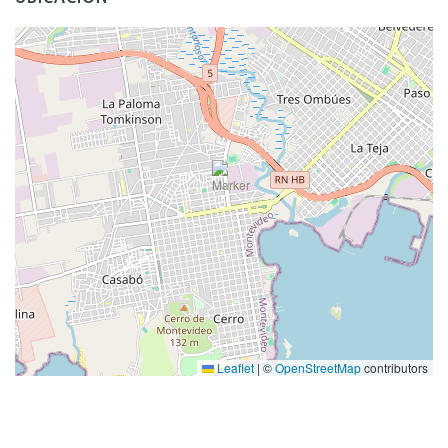
Leaflet
|
©
OpenStreetMap
contributors