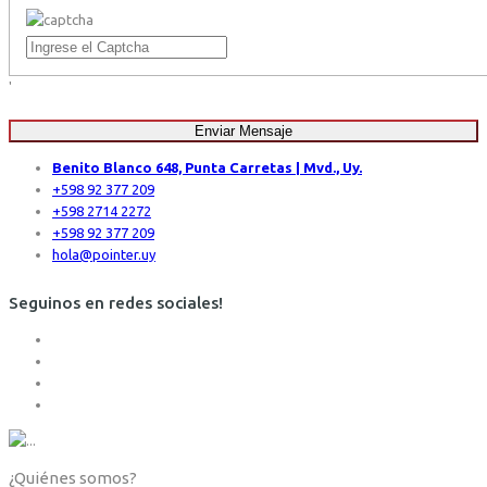
'
Enviar Mensaje
Benito Blanco 648, Punta Carretas | Mvd., Uy.
+598 92 377 209
+598 2714 2272
+598 92 377 209
hola@pointer.uy
Seguinos en redes sociales!
¿Quiénes somos?