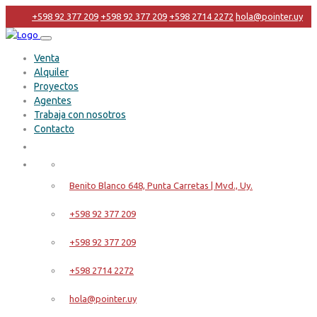
+598 92 377 209
+598 92 377 209
+598 2714 2272
hola@pointer.uy
Venta
Alquiler
Proyectos
Agentes
Trabaja con nosotros
Contacto
Benito Blanco 648, Punta Carretas | Mvd., Uy.
+598 92 377 209
+598 92 377 209
+598 2714 2272
hola@pointer.uy