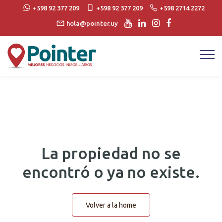
+598 92 377 209
+598 92 377 209
+598 2714 2272
hola@pointer.uy
La propiedad no se
encontró o ya no existe.
Volver a la home