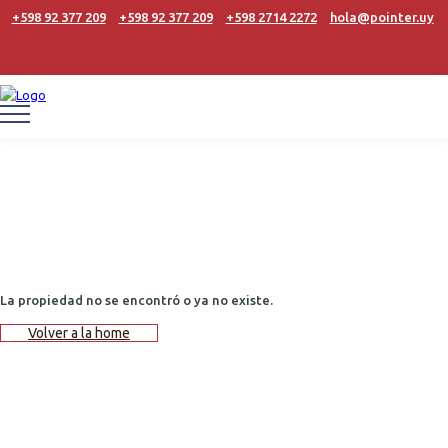
+598 92 377 209
+598 92 377 209
+598 2714 2272
hola@pointer.uy
La propiedad no se encontró o ya no existe.
Volver a la home